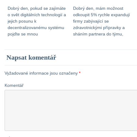
Dobrý den, pokud se zajímáte
Dobrý den, mám možnost
o svět digitálních technologií a
odkoupit 5% rychle expandují
jejich posunu k
firmy zabývající se
decentralizovanému systému
zdravotnickými přípravky a
pojďte se mnou
sháním partnera do týmu,
spolupracovat. Je v tom
který má 1,5mil návratnost do
neskutečný potenciál a
3 až 5 let. V případě zájmu mě
možnost fungování
kontaktujte na e-mail:
Napsat komentář
celoevropsky. Hledám
katerina-kaninska@seznam.cz
obchodního partnera, který by
Děkuji.
vše podpořil finančně. Veškeré
Vyžadované informace jsou označeny
*
KnowHow přebíráme z
Komentář
centrály, zde jde o zázemí,
propagaci a budouvání
infrastrukury. Bližší informace
sdělím mailem či osobně. […]