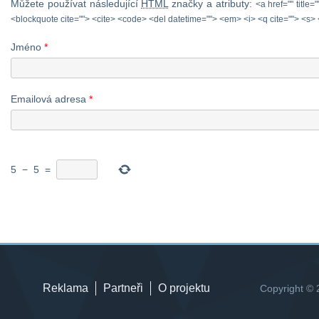
Můžete používat následující
HTML
značky a atributy:
<a href="" title=
<blockquote cite=""> <cite> <code> <del datetime=""> <em> <i> <q cite=""> <s> 
Jméno
*
Emailová adresa
*
5
−
5
=
Reklama
Partneři
O projektu
Copyright © 