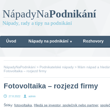
Nápady
Na
Podnikání
Nápady, rady a tipy na podnikání
Úvod
Nápady na podnikání
Rozhovory
NápadyNaPodnikání
>
Podnikatelské nápady
>
Mám nápad a hledám 
Fotovoltaika – rozjezd firmy
Fotovoltaika – rozjezd firmy
27.8.2022
admin
Štítky:
fotovoltaika
,
Hledá se investor, společník nebo partner
,
společ