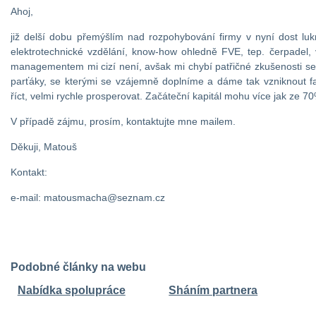
Ahoj,
již delší dobu přemýšlím nad rozpohybování firmy v nyní dost lukr
elektrotechnické vzdělání, know-how ohledně FVE, tep. čerpadel,
managementem mi cizí není, avšak mi chybí patřičné zkušenosti s
parťáky, se kterými se vzájemně doplníme a dáme tak vzniknout faj
říct, velmi rychle prosperovat. Začáteční kapitál mohu více jak ze 70% 
V případě zájmu, prosím, kontaktujte mne mailem.
Děkuji, Matouš
Kontakt:
e-mail: matousmacha@seznam.cz
Podobné články na webu
Nabídka spolupráce
Sháním partnera