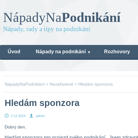
Nápady
Na
Podnikání
Nápady, rady a tipy na podnikání
Úvod
Nápady na podnikání
Rozhovory
NápadyNaPodnikání
>
Nezařazené
>
Hledám sponzora
Hledám sponzora
2.12.2024
admin
Dobrý den,
hledám sponzora pro rozjezd svého podnikání.  Jsem zdravotní s