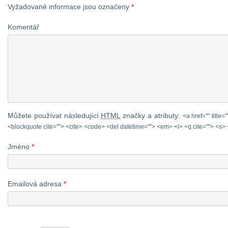
vyroba: sladké pečivo,
Vyžadované informace jsou označeny
*
chléb,jiné pečivo,
Komentář
utopence,uzeniny) Vše bez
chemie!! První předpoklad je
koupě obchodních prostor v
Bedřichově v Jizerských […]
Můžete používat následující
HTML
značky a atributy:
<a href="" title=
<blockquote cite=""> <cite> <code> <del datetime=""> <em> <i> <q cite=""> <s> 
Jméno
*
Emailová adresa
*