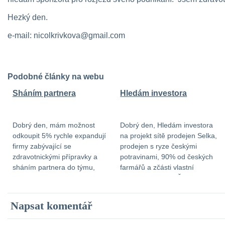
Hezký den.

e-mail: nicolkrivkova@gmail.com
Podobné články na webu
Sháním partnera
Hledám investora
Dobrý den, mám možnost
Dobrý den, Hledám investora
odkoupit 5% rychle expandují
na projekt sítě prodejen Selka,
firmy zabývající se
prodejen s ryze českými
zdravotnickými přípravky a
potravinami, 90% od českých
sháním partnera do týmu,
farmářů a zčásti vlastní
který má 1,5mil návratnost do
výrobou potravin. Žádný
3 až 5 let. V případě zájmu mě
dovoz a nákup z
kontaktujte na e-mail:
velkoobchodů. Přímý nákup z
Napsat komentář
katerina-kaninska@seznam.cz
farem, vlastní pěstování
Děkuji.
(brambory,česnek,cibule,houby),