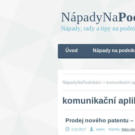
Nápady
Na
Po
Nápady, rady a tipy na podn
Úvod
Nápady na podnik
NápadyNaPodnikání
>
komunikační a
komunikační apli
Prodej nového patentu –
2.10.2017
admin
Rubriky:
Mám nápa