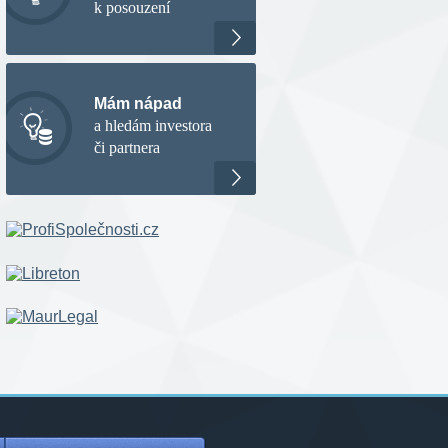
k posouzení
Mám nápad
a hledám investora
či partnera