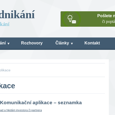
dnikání
Pošlete 
či popt
ikání
ání
Rozhovory
Články
Kontakt
plikace
kace
 Komunikační aplikace – seznamka
d a hledám investora či partnera