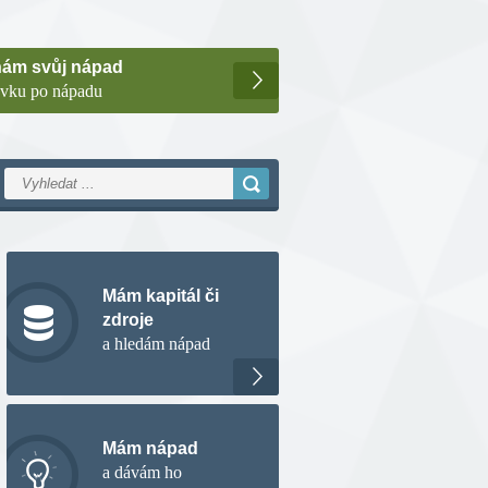
nám svůj nápad
ávku po nápadu
Mám kapitál či
zdroje
a hledám nápad
Mám nápad
a dávám ho