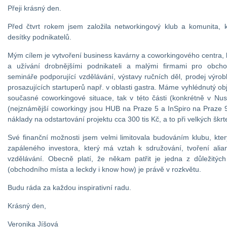
Přeji krásný den.
Před čtvrt rokem jsem založila networkingový klub a komunita,
desítky podnikatelů.
Mým cílem je vytvoření business kavárny a coworkingového centra, k
a užívání drobnějšími podnikateli a malými firmami pro obcho
semináře podporující vzdělávání, výstavy ručních děl, prodej výro
prosazujících startuperů např. v oblasti gastra. Máme vyhlédnutý ob
současné coworkingové situace, tak v této části (konkrétně v Nusl
(nejznámější coworkingy jsou HUB na Praze 5 a InSpiro na Praze 
náklady na odstartování projektu cca 300 tis Kč, a to při velkých škrt
Své finanční možnosti jsem velmi limitovala budováním klubu, kte
zapáleného investora, který má vztah k sdružování, tvoření alia
vzdělávání. Obecně platí, že někam patřit je jedna z důležitých ž
(obchodního místa a leckdy i know how) je právě v rozkvětu.
Budu ráda za každou inspirativní radu.
Krásný den,
Veronika Jíšová