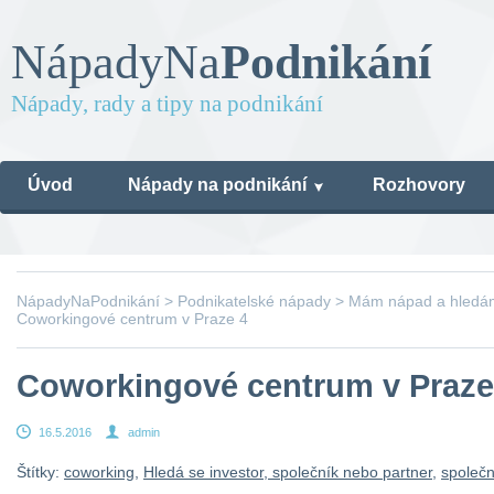
Nápady
Na
Podnikání
Nápady, rady a tipy na podnikání
Úvod
Nápady na podnikání
Rozhovory
NápadyNaPodnikání
>
Podnikatelské nápady
>
Mám nápad a hledám 
Coworkingové centrum v Praze 4
Coworkingové centrum v Praze
16.5.2016
admin
Štítky:
coworking
,
Hledá se investor, společník nebo partner
,
společn