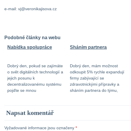
e-mail: vj@veronikajisova.cz
Podobné články na webu
Nabídka spolupráce
Sháním partnera
Dobrý den, pokud se zajímáte
Dobrý den, mám možnost
o svět digitálních technologií a
odkoupit 5% rychle expandují
jejich posunu k
firmy zabývající se
decentralizovanému systému
zdravotnickými přípravky a
pojďte se mnou
sháním partnera do týmu,
spolupracovat. Je v tom
který má 1,5mil návratnost do
neskutečný potenciál a
3 až 5 let. V případě zájmu mě
možnost fungování
kontaktujte na e-mail:
Napsat komentář
celoevropsky. Hledám
katerina-kaninska@seznam.cz
obchodního partnera, který by
Děkuji.
vše podpořil finančně. Veškeré
Vyžadované informace jsou označeny
*