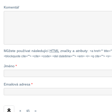
KnowHow přebíráme z
Komentář
centrály, zde jde o zázemí,
propagaci a budouvání
infrastrukury. Bližší informace
sdělím mailem či osobně. […]
Můžete používat následující
HTML
značky a atributy:
<a href="" title=
<blockquote cite=""> <cite> <code> <del datetime=""> <em> <i> <q cite=""> <s> 
Jméno
*
Emailová adresa
*
×
tři
=