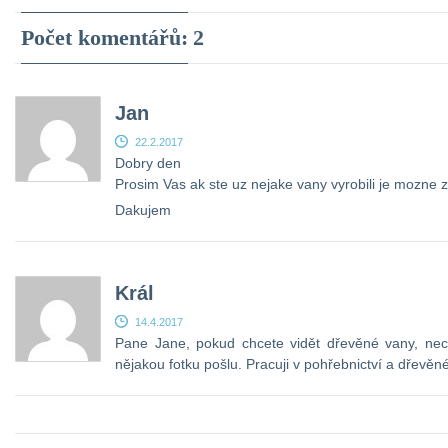
neskutečný potenciál a
3 až 5 let. V případě zájmu mě
možnost fungování
kontaktujte na e-mail:
Počet komentářů:
2
celoevropsky. Hledám
katerina-kaninska@seznam.cz
obchodního partnera, který by
Děkuji.
vše podpořil finančně. Veškeré
KnowHow přebíráme z
Jan
centrály, zde jde o zázemí,
22.2.2017
propagaci a budouvání
Dobry den
infrastrukury. Bližší informace
Prosim Vas ak ste uz nejake vany vyrobili je mozne za
sdělím mailem či osobně. […]
Dakujem
Král
14.4.2017
Pane Jane, pokud chcete vidět dřevěné vany, nec
nějakou fotku pošlu. Pracuji v pohřebnictví a dřev