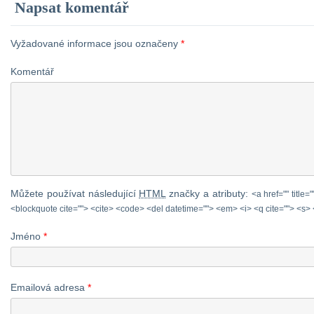
Napsat komentář
Vyžadované informace jsou označeny
*
Komentář
Můžete používat následující
HTML
značky a atributy:
<a href="" title=
<blockquote cite=""> <cite> <code> <del datetime=""> <em> <i> <q cite=""> <s> 
Jméno
*
Emailová adresa
*