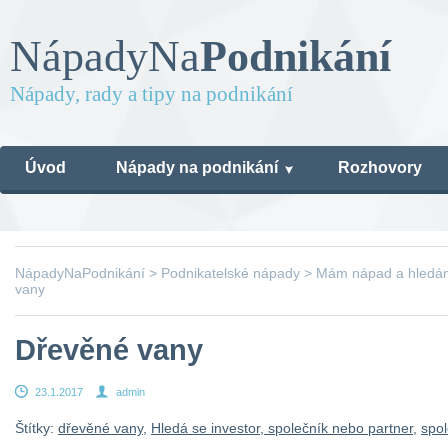
Nápady
Na
Podnikání
Nápady, rady a tipy na podnikání
Úvod
Nápady na podnikání
Rozhovory
NápadyNaPodnikání
>
Podnikatelské nápady
>
Mám nápad a hledám 
vany
Dřevěné vany
23.1.2017
admin
Štítky:
dřevěné vany
,
Hledá se investor, společník nebo partner
,
spol