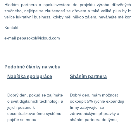
Hledám partnera a spoluinvestora do projektu výroba dřevěný
zručného, nejlépe se zkušeností se dřevem a také veliké plus by b
velice lukrativní business, kdyby měl někdo zájem, neváhejte mě kon
Kontakt:
e-mail
pepasokol@icloud.com
Podobné články na webu
Nabídka spolupráce
Sháním partnera
Dobrý den, pokud se zajímáte
Dobrý den, mám možnost
o svět digitálních technologií a
odkoupit 5% rychle expandují
jejich posunu k
firmy zabývající se
decentralizovanému systému
zdravotnickými přípravky a
pojďte se mnou
sháním partnera do týmu,
spolupracovat. Je v tom
který má 1,5mil návratnost do