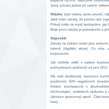
expanze na trhu. Nabízíme zhodnocen
Jsme ochotni jednat při vašem velké
Otázka:
(tyto otázky spolu souvisí, od
Jaké mám záruky, že peníze vám zap
Pokud máte na mysli spolupráce, jak b
Moje první otázka je jednoduchá a pří
Odpověď:
Záruky na získání úroků jsou smluvní,
tokenů (digitální akcie). Co víc
korporacích.
Jak můžete vidět v našem business
průmyslových podnicích od jara 2021 
Dle naší zkušenosti, konverzní trych
pozitivních, 50% negativních. Investo
třídách souvisejících s dlouhod
(technologie), výsledcích výzkumu a 
(akvizice zpracovny) apod.. Část inve
how).