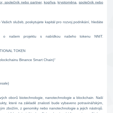
or, společník nebo partner
,
kopřiva
,
kryptoměna
,
společník nebo
 Vašich služeb, poskytujete kapitál pro rozvoj podnikání, hledáte
e o našem projektu s nabídkou našeho tokenu NNIT.
ATIONAL TOKEN
 blockchainu Binance Smart Chain)“
esale)
vých oborů biotechnologie, nanotechnologie a blockchain. Naší
odukty, které na základě znalostí bude vybaveno potravinářským,
kým zbožím, z genomiky nebo nanotechnologie a jejich nástrojů.