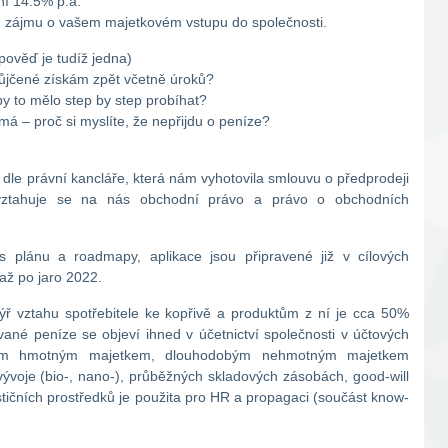
í 14.5% p.a.
m zájmu o vašem majetkovém vstupu do společnosti.
pověď je tudíž jedna)
ůjčené získám zpět včetně úroků?
y to mělo step by step probíhat?
má – proč si myslíte, že nepřijdu o peníze?
 dle právní kancláře, která nám vyhotovila smlouvu o předprodeji
e, vztahuje se na nás obchodní právo a právo o obchodních
 plánu a roadmapy, aplikace jsou připravené již v cílových
až po jaro 2022.
týř vztahu spotřebitele ke kopřivě a produktům z ní je cca 50%
vané peníze se objeví ihned v účetnictví společnosti v účtových
obým hmotným majetkem, dlouhodobým nehmotným majetkem
vývoje (bio-, nano-), průběžných skladových zásobách, good-will
stičních prostředků je použita pro HR a propagaci (součást know-