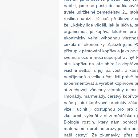
nabízí, jsme se pustili do nadčasovéh
trvale udržitelné zemědělství 21. sto
rostlina nabízí. Již naší předkové zn
že: „Kdyby lidé věděli, jak je léčivá
organismus, je kopřiva lékařem pro
ekonimicky velmi výhodnou vlastnos
cirkulární ekonomiky. Založili jsme 
přístup k pěstování kopřivy a jako prvn
svému složení mezi superpotraviny! 
si si kopřivu na jaře sbírají a dopřá
všichni setkali s její pálivostí, o k
nepříjemná a velkou část lidí právě t
experimentovat a vyrábět kopřivové pr
si zachovají všechny vitamíny a mine
limonády, marmelády, čerstvý kopřivov
naše pilotní kopřivové produkty zákaz
vize:“ učinit ji dostupnou pro pro 
zkulturnit, vytvořit z ní zemědělskou
Biologie rostlin, který nám pomocí
materiálem oproti heterozygotním p
naší cesty:“ Ze zkumavky, přes p