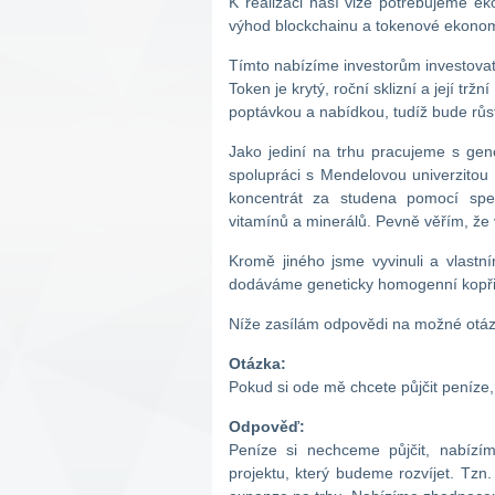
K realizaci naší vize potřebujeme eko
výhod blockchainu a tokenové ekonom
Tímto nabízíme investorům investovat 
Token je krytý, roční sklizní a její t
poptávkou a nabídkou, tudíž bude růs
Jako jediní na trhu pracujeme s gen
spolupráci s Mendelovou univerzitou 
koncentrát za studena pomocí spec
vitamínů a minerálů. Pevně věřím, že 
Kromě jiného jsme vyvinuli a vlastní
dodáváme geneticky homogenní kopřiv
Níže zasílám odpovědi na možné otázk
Otázka:
Pokud si ode mě chcete půjčit peníze, 
Odpověď:
Peníze si nechceme půjčit, nabízíme
projektu, který budeme rozvíjet. Tz