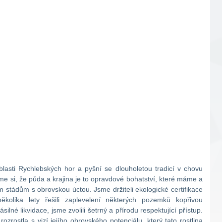
asti Rychlebských hor a pyšní se dlouholetou tradicí v chovu
 si, že půda a krajina je to opravdové bohatství, které máme a
ým stádům s obrovskou úctou. Jsme držiteli ekologické certifikace
kolika lety řešili zaplevelení některých pozemků kopřivou
ilné likvidace, jsme zvolili šetrný a přírodu respektující přístup.
ozrostla s vizí jejího obrovského potenciálu, který tato rostlina