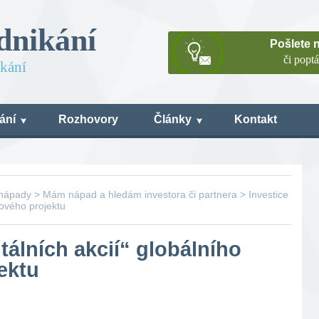
dnikání
Pošlete 
či popt
ikání
ání
Rozhovory
Články
Kontakt
 nápady
>
Mám nápad a hledám investora či partnera
>
Investice
vového projektu
itálních akcií“ globálního
ektu