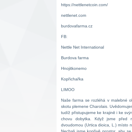
https://nettlenetcoin.com/
nettlenet.com
burdovafarma.cz
FB:
Nettle Net International
Burdova farma
Hnojitkonemo
Kopřichařka
LIMOO
Naše farma se rozléhá v malebné obl
skotu plemene Charolais. Uvědomujeme
tudíž přistupujeme ke krajině i ke sv
chovu dobytka. Když jsme před ně
dvoudomou (Urtica dioica, L.) místo nás
Nechali jsme kopřivě prostor, aby se r