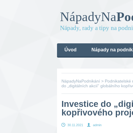
Nápady
Na
Po
Nápady, rady a tipy na podn
Úvod
Nápady na podnik
NápadyNaPodnikání
>
Podnikatelské
do „digitálních akcií“ globálního kopři
Investice do „dig
kopřivového proj
30.11.2021
admin