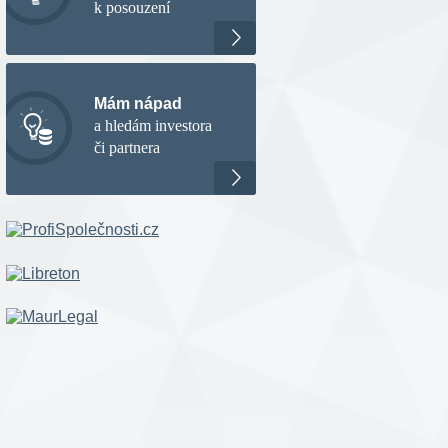
k posouzení
Mám nápad
a hledám investora
či partnera