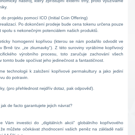
nomický nástroj, který zpřístupní externí trhy, proto využíváme
iky.
do projektu pomocí ICO (Initial Coin Offering)
ržní realizací. Po dokončení prodeje bude cena tokenu určena pouze
t spolu s nekonečným potenciálem našich produktů.
eticky homogenní kopřivou (kterou se nám podařilo odvodit ve
v Brně tzv. „ze zkumavky“). Z této suroviny vyrábíme kopřivový
ifického výrobního procesu, toto zaručuje zachování všech
v tomto bude spočívat jeho jedinečnost a fantastičnost.
me technologii k založení kopřivové permakultury a jako jediní
u do potravin.
y, (pro přehlednost nejdřív dotaz, pak odpověď).
jak de facto garantujete jejich návrat?
 Vám investici do „digitálních akcií“ globálního kopřivového
n. že můžete očekávat zhodnocení vašich peněz na základě naší