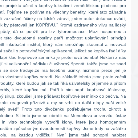
o projektu učinit s kopřivy lukrativní zemědělskou plodinou pro
letí. Pojďme se podívat na všechny benefity, které tato záhadná
ali zázračné účinky na lidské zdraví, jeden autor dokonce uvádí,
, tak by pěstovali jen KOPŘIVU.“ Kromě ozdravného vlivu na lidský
 půdy, dá se použít pro tzv. fytoremediace. Mezi nespornou a
t této dvoudomé rostliny patří možnost uplatňování principů
PSII inkubační institut, který nám umožňuje zkoumat a inovovat
í začali s potravinářskými aplikacemi, jelikož se kopřiva řadí díky
Například kopřivové semínko je proteinová bomba! Někteří z nás
vají si velikonoční nádivku či výborný špenát, takže jsme se snad
teré se sice traduje,že má léčebné účinky, nicméně přece jen je
ato vlastnost kopřivy odradí. Na základě tohoto jsme proto začali
odukty, které budou jak se tak říká uživatelsky příjemné a přitom
rály, které kopřiva má. Patří k nim např. kopřivové těstoviny,
ý sirup, zkoušeli jsme přidávat kopřivové semínko do pečiva. Na
níci reagovali příznivě a my se vrhli do další etapy naší velké
celý svět!“ Proto tuto divoženku potřebujeme trochu zkrotit a
 plodinu. S tímto jsme se obrátili na Mendelovu univerzitu, ústav
 in vitro technologie vytvořil klony, které jsou homogenním
orostům způsobeným dvoudomostí kopřivy. Jsme tedy na začátku
ole, na každou vidličku!“ Nyní jsme také schopni nabízet