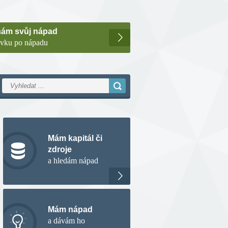
nám svůj nápad
ávku po nápadu
Mám kapitál či
zdroje
a hledám nápad
Mám nápad
a dávám ho