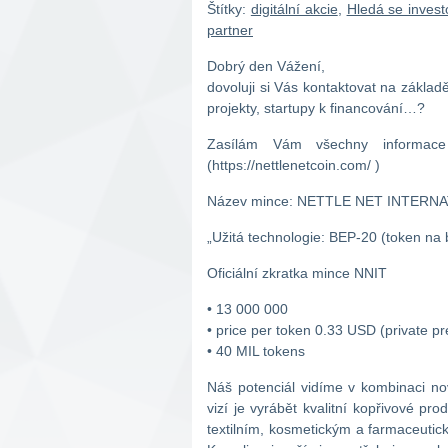
Štítky:
digitální akcie
,
Hledá se invest
partner
Dobrý den Vážení,
dovoluji si Vás kontaktovat na základě
projekty, startupy k financování…?
Zasílám Vám všechny informac
(https://nettlenetcoin.com/ )
Název mince: NETTLE NET INTERN
„Užitá technologie: BEP-20 (token na
Oficiální zkratka mince NNIT
• 13 000 000
• price per token 0.33 USD (private pr
• 40 MIL tokens
Náš potenciál vidíme v kombinaci no
vizí je vyrábět kvalitní kopřivové pr
textilním, kosmetickým a farmaceutic