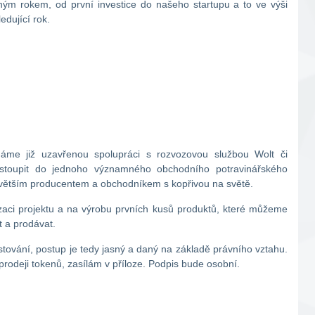
hým rokem, od první investice do našeho startupu a to ve výši
dující rok.
áme již uzavřenou spolupráci s rozvozovou službou Wolt či
vstoupit do jednoho významného obchodního potravinářského
největším producentem a obchodníkem s kopřivou na světě.
izaci projektu a na výrobu prvních kusů produktů, které můžeme
t a prodávat.
estování, postup je tedy jasný a daný na základě právního vztahu.
rodeji tokenů, zasílám v příloze. Podpis bude osobní.