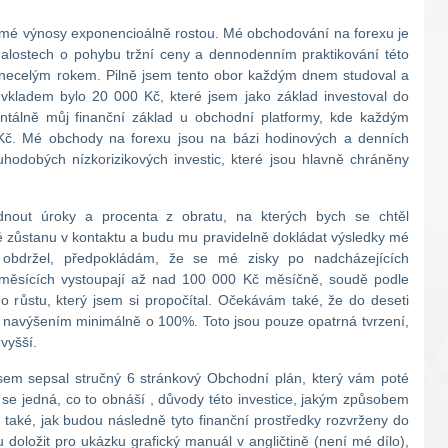
a mé výnosy exponencioálně rostou. Mé obchodování na forexu je
alostech o pohybu tržní ceny a dennodenním praktikování této
ed necelým rokem. Pilně jsem tento obor každým dnem studoval a
 vkladem bylo 20 000 Kč, které jsem jako základ investoval do
tálně můj finanční základ u obchodní platformy, kde každým
Kč. Mé obchody na forexu jsou na bázi hodinových a denních
ouhodobých nízkorizikových investic, které jsou hlavně chráněny
dnout úroky a procenta z obratu, na kterých bych se chtěl
é zůstanu v kontaktu a budu mu pravidelně dokládat výsledky mé
ci obdržel, předpokládám, že se mé zisky po nadcházejících
a měsících vystoupají až nad 100 000 Kč měsíčně, soudě podle
růstu, který jsem si propočítal. Očekávám také, že do deseti
m navýšením minimálně o 100%. Toto jsou pouze opatrná tvrzení,
vyšší.
jsem sepsal stručný 6 stránkový Obchodní plán, který vám poté
i se jedná, co to obnáší , důvody této investice, jakým způsobem
 také, jak budou následně tyto finanční prostředky rozvrženy do
doložit pro ukázku grafický manuál v angličtině (není mé dílo),