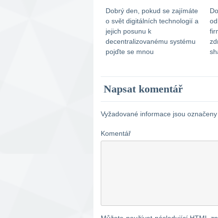
Dobrý den, pokud se zajímáte
Do
o svět digitálních technologií a
od
jejich posunu k
fi
decentralizovanému systému
zd
pojďte se mnou
sh
spolupracovat. Je v tom
kt
neskutečný potenciál a
3 
možnost fungování
ko
Napsat komentář
celoevropsky. Hledám
ka
obchodního partnera, který by
Dě
vše podpořil finančně. Veškeré
Vyžadované informace jsou označen
KnowHow přebíráme z
Komentář
centrály, zde jde o zázemí,
propagaci a budouvání
infrastrukury. Bližší informace
sdělím mailem či osobně. […]