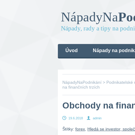
Nápady
Na
Po
Nápady, rady a tipy na podn
Úvod
Nápady na podnik
NápadyNaPodnikání
>
Podnikatelské
na finančních trzích
Obchody na finan
19.6.2018
admin
Štítky:
forex
,
Hledá se investor, spole