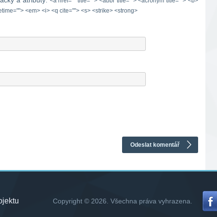
ačky a atributy:
<a href="" title=""> <abbr title=""> <acronym title=""> <b>
etime=""> <em> <i> <q cite=""> <s> <strike> <strong>
ojektu
Copyright © 2026. Všechna práva vyhrazena.