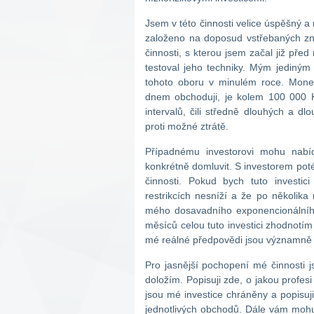
Jsem v této činnosti velice úspěšný 
založeno na doposud vstřebaných zn
činnosti, s kterou jsem začal již př
testoval jeho techniky. Mým jediným
tohoto oboru v minulém roce. Monen
dnem obchoduji, je kolem 100 000 
intervalů, čili středně dlouhých a dl
proti možné ztrátě.
Případnému investorovi mohu nabí
konkrétně domluvit. S investorem pot
činnosti. Pokud bych tuto investi
restrikcích nesníží a že po několik
mého dosavadního exponencionálního 
měsíců celou tuto investici zhodnotí
mé reálné předpovědi jsou významně 
Pro jasnější pochopení mé činnosti 
doložím. Popisuji zde, o jakou profes
jsou mé investice chráněny a popisuji
jednotlivých obchodů. Dále vám mohu 