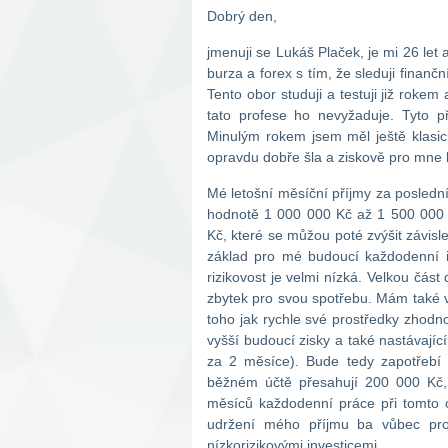
Dobrý den,
jmenuji se Lukáš Plaček, je mi 26 let 
burza a forex s tím, že sleduji finan
Tento obor studuji a testuji již roke
tato profese ho nevyžaduje. Tyto p
Minulým rokem jsem měl ještě klasic
opravdu dobře šla a ziskově pro mne
Mé letošní měsíční příjmy za poslední 
hodnotě 1 000 000 Kč až 1 500 000 K
Kč, které se můžou poté zvýšit závisl
základ pro mé budoucí každodenní i
rizikovost je velmi nízká. Velkou čá
zbytek pro svou spotřebu. Mám také v 
toho jak rychle své prostředky zhod
vyšší budoucí zisky a také nastávající
za 2 měsíce). Bude tedy zapotřebí 
běžném účtě přesahují 200 000 Kč,
měsíců každodenní práce při tomto o
udržení mého příjmu ba vůbec pr
nízkorizikovými investicemi.