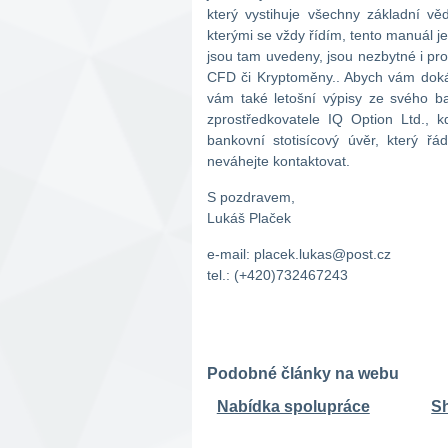
který vystihuje všechny základní v
kterými se vždy řídím, tento manuál je
jsou tam uvedeny, jsou nezbytné i pro 
CFD či Kryptoměny.. Abych vám dokáza
vám také letošní výpisy ze svého 
zprostředkovatele IQ Option Ltd.
bankovní stotisícový úvěr, který ř
neváhejte kontaktovat.
S pozdravem,
Lukáš Plaček
e-mail: placek.lukas@post.cz
tel.: (+420)732467243
Podobné články na webu
Nabídka spolupráce
S