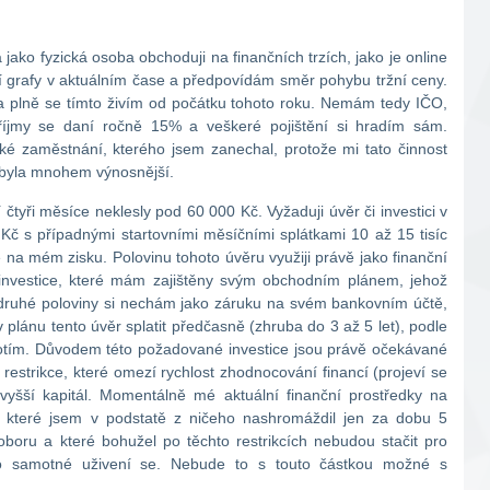
a jako fyzická osoba obchoduji na finančních trzích, jako je online
ční grafy v aktuálním čase a předpovídám směr pohybu tržní ceny.
m a plně se tímto živím od počátku tohoto roku. Nemám tedy IČO,
říjmy se daní ročně 15% a veškeré pojištění si hradím sám.
ké zaměstnání, kterého jsem zanechal, protože mi tato činnost
 byla mnohem výnosnější.
čtyři měsíce neklesly pod 60 000 Kč. Vyžaduji úvěr či investici v
č s případnými startovními měsíčními splátkami 10 až 15 tisíc
e na mém zisku. Polovinu tohoto úvěru využiji právě jako finanční
nvestice, které mám zajištěny svým obchodním plánem, jehož
st druhé poloviny si nechám jako záruku na svém bankovním účtě,
plánu tento úvěr splatit předčasně (zhruba do 3 až 5 let), podle
notím. Důvodem této požadované investice jsou právě očekávané
 restrikce, které omezí rychlost zhodnocování financí (projeví se
vyšší kapitál. Momentálně mé aktuální finanční prostředky na
 které jsem v podstatě z ničeho nashromáždil jen za dobu 5
boru a které bohužel po těchto restrikcích nebudou stačit pro
o samotné uživení se. Nebude to s touto částkou možné s