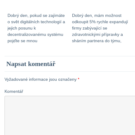
Dobrý den, pokud se zajímáte
Dobrý den, mám možnost
o svět digitálních technologií a
odkoupit 5% rychle expandují
jejich posunu k
firmy zabývající se
decentralizovanému systému
zdravotnickými přípravky a
pojďte se mnou
sháním partnera do týmu,
spolupracovat. Je v tom
který má 1,5mil návratnost do
neskutečný potenciál a
3 až 5 let. V případě zájmu mě
možnost fungování
kontaktujte na e-mail:
Napsat komentář
celoevropsky. Hledám
katerina-kaninska@seznam.cz
obchodního partnera, který by
Děkuji.
vše podpořil finančně. Veškeré
Vyžadované informace jsou označeny
*
KnowHow přebíráme z
Komentář
centrály, zde jde o zázemí,
propagaci a budouvání
infrastrukury. Bližší informace
sdělím mailem či osobně. […]