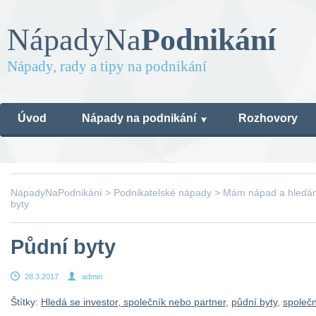
Nápady
Na
Podnikání
Nápady, rady a tipy na podnikání
Úvod
Nápady na podnikání
Rozhovory
NápadyNaPodnikání
>
Podnikatelské nápady
>
Mám nápad a hledám 
byty
Půdní byty
28.3.2017
admin
Štítky:
Hledá se investor, společník nebo partner
,
půdní byty
,
společn