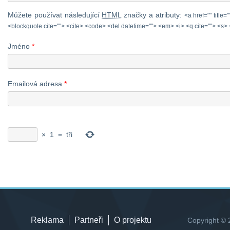
Můžete používat následující
HTML
značky a atributy:
<a href="" title=
<blockquote cite=""> <cite> <code> <del datetime=""> <em> <i> <q cite=""> <s> 
Jméno
*
Emailová adresa
*
×
1
=
tři
Reklama
Partneři
O projektu
Copyright © 