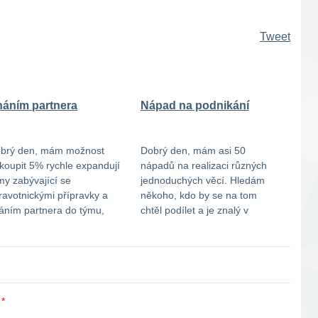
Tweet
háním partnera
Nápad na podnikání
brý den, mám možnost
Dobrý den, mám asi 50
koupit 5% rychle expandují
nápadů na realizaci různých
rmy zabývající se
jednoduchých věcí. Hledám
ravotnickými přípravky a
někoho, kdo by se na tom
áním partnera do týmu,
chtěl podílet a je znalý v
erý má 1,5mil návratnost do
oblasti podávání užitných
až 5 let. V případě zájmu mě
vzorů a tak podobně.
ntaktujte na e-mail:
Abychom to nějak vytřídili a
terina-kaninska@seznam.cz
případně něco společně
kuji.
zpracovali. Já poskytnu nápad
a parťák zpracování.
y
*
Nabídněte nějakou formu