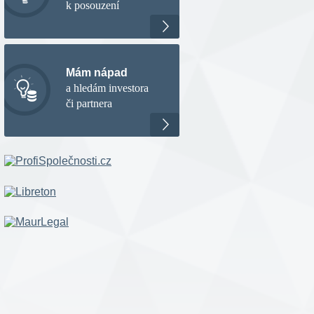
k posouzení
Mám nápad
a hledám investora
či partnera