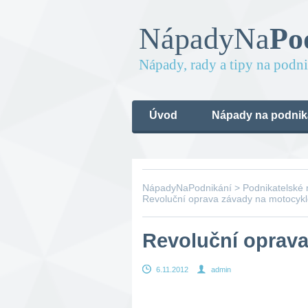
Nápady
Na
Po
Nápady, rady a tipy na podn
Úvod
Nápady na podnik
NápadyNaPodnikání
>
Podnikatelské
Revoluční oprava závady na motocyk
Revoluční oprav
6.11.2012
admin