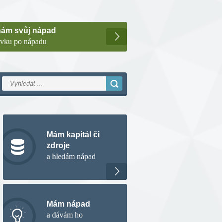
nám svůj nápad
ávku po nápadu
Mám kapitál či
zdroje
a hledám nápad
Mám nápad
a dávám ho