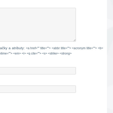
spolupráce a uveďte co
nabízíte. Tel. […]
ačky a atributy:
<a href="" title=""> <abbr title=""> <acronym title=""> <b>
etime=""> <em> <i> <q cite=""> <s> <strike> <strong>