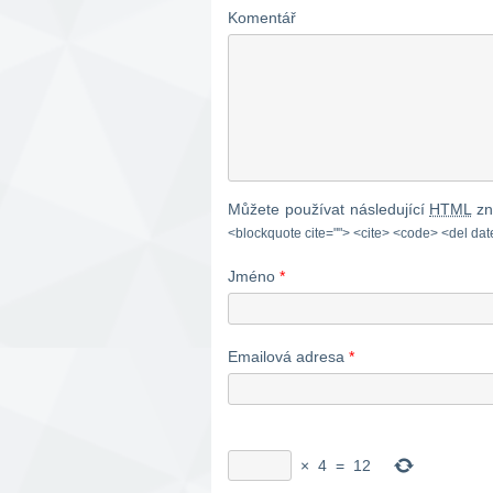
Komentář
centrály, zde jde o zázemí,
propagaci a budouvání
infrastrukury. Bližší informace
sdělím mailem či osobně. […]
Můžete používat následující
HTML
zn
<blockquote cite=""> <cite> <code> <del dat
Jméno
*
Emailová adresa
*
×
4
=
12