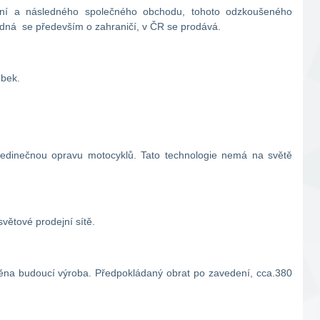
ení a následného společného obchodu, tohoto odzkoušeného
Jedná se především o zahraničí, v ČR se prodává.
obek.
jedinečnou opravu motocyklů. Tato technologie nemá na světě
větové prodejní sítě.
štěna budoucí výroba. Předpokládaný obrat po zavedení, cca.380