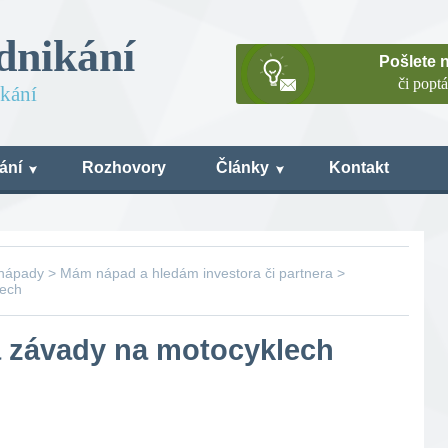
dnikání
Pošlete 
či popt
ikání
ání
Rozhovory
Články
Kontakt
 nápady
>
Mám nápad a hledám investora či partnera
>
lech
a závady na motocyklech