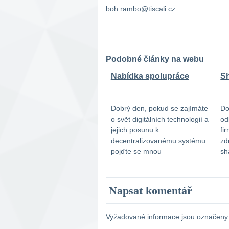
boh.rambo@tiscali.cz
Podobné články na webu
Nabídka spolupráce
S
Dobrý den, pokud se zajímáte
Do
o svět digitálních technologií a
od
jejich posunu k
fi
decentralizovanému systému
zd
pojďte se mnou
sh
spolupracovat. Je v tom
kt
neskutečný potenciál a
3 
možnost fungování
ko
Napsat komentář
celoevropsky. Hledám
ka
obchodního partnera, který by
Dě
vše podpořil finančně. Veškeré
Vyžadované informace jsou označen
KnowHow přebíráme z