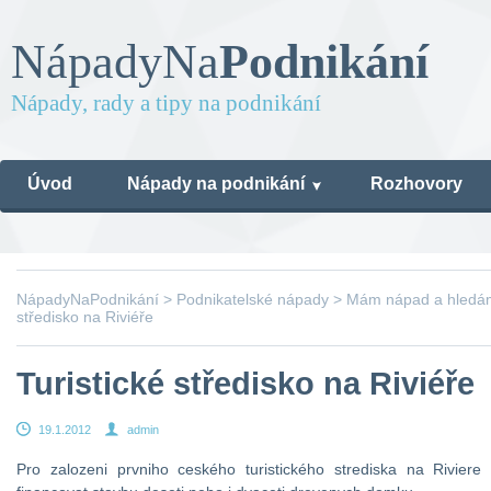
Nápady
Na
Podnikání
Nápady, rady a tipy na podnikání
Úvod
Nápady na podnikání
Rozhovory
NápadyNaPodnikání
>
Podnikatelské nápady
>
Mám nápad a hledám 
středisko na Riviéře
Turistické středisko na Riviéře
19.1.2012
admin
Pro zalozeni prvniho ceského turistického strediska na Rivier