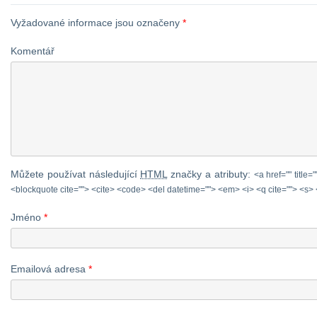
obchodního partnera, který by
Děkuji.
vše podpořil finančně. Veškeré
Vyžadované informace jsou označeny
*
KnowHow přebíráme z
Komentář
centrály, zde jde o zázemí,
propagaci a budouvání
infrastrukury. Bližší informace
sdělím mailem či osobně. […]
Můžete používat následující
HTML
značky a atributy:
<a href="" title=
<blockquote cite=""> <cite> <code> <del datetime=""> <em> <i> <q cite=""> <s> 
Jméno
*
Emailová adresa
*