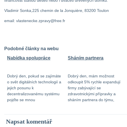
financovat stavbu deseti nebo i dvaceti drevenych domku.
Vladimir Sonka,225 chemin de la Jonquière, 83200 Toulon
email: vlastenecke.zpravy@free.fr
Podobné články na webu
Nabídka spolupráce
Sháním partnera
Dobrý den, pokud se zajímáte
Dobrý den, mám možnost
o svět digitálních technologií a
odkoupit 5% rychle expandují
jejich posunu k
firmy zabývající se
decentralizovanému systému
zdravotnickými přípravky a
pojďte se mnou
sháním partnera do týmu,
spolupracovat. Je v tom
který má 1,5mil návratnost do
neskutečný potenciál a
3 až 5 let. V případě zájmu mě
možnost fungování
kontaktujte na e-mail:
Napsat komentář
celoevropsky. Hledám
katerina-kaninska@seznam.cz