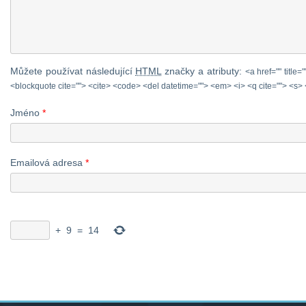
Můžete používat následující
HTML
značky a atributy:
<a href="" title=
<blockquote cite=""> <cite> <code> <del datetime=""> <em> <i> <q cite=""> <s> 
Jméno
*
Emailová adresa
*
+
9
=
14