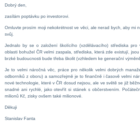
Dobrý den,
zasílám poptávku po investorovi.
Omluvte prosím moji nekokrétnost ve věci, ale nerad bych, aby mi 
svůj.
Jednalo by se o založení školícího (vzdělávacího) střediska pro
oblasti bohužel ČR velmi zaspala, střediska, která zde existují, jsou
brzké budoucnosti bude třeba školit (vzhledem ke generační výměně) 
Je to velmi náročná věc, práce pro několik velmi dobrých manaž
odborníků z oboru) a samozřejmě je to finančně i časově velmi nár
nové technologie, které v ČR dosud nejsou, ale ve světě se již běž
snadné ani rychlé, jako otevřít si stánek s občerstvením. Počáteč
milionů Kč, zisky ovšem také milionové.
Děkuji
Stanislav Fanta