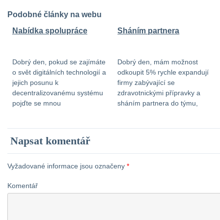
Podobné články na webu
Nabídka spolupráce
Sháním partnera
Dobrý den, pokud se zajímáte
Dobrý den, mám možnost
o svět digitálních technologií a
odkoupit 5% rychle expandují
jejich posunu k
firmy zabývající se
decentralizovanému systému
zdravotnickými přípravky a
pojďte se mnou
sháním partnera do týmu,
spolupracovat. Je v tom
který má 1,5mil návratnost do
neskutečný potenciál a
3 až 5 let. V případě zájmu mě
možnost fungování
kontaktujte na e-mail:
Napsat komentář
celoevropsky. Hledám
katerina-kaninska@seznam.cz
obchodního partnera, který by
Děkuji.
vše podpořil finančně. Veškeré
Vyžadované informace jsou označeny
*
KnowHow přebíráme z
Komentář
centrály, zde jde o zázemí,
propagaci a budouvání
infrastrukury. Bližší informace
sdělím mailem či osobně. […]