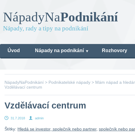
Nápady
Na
Podnikání
Nápady, rady a tipy na podnikání
Úvod
Nápady na podnikání
Rozhovory
NápadyNaPodnikání
>
Podnikatelské nápady
>
Mám nápad a hledám 
Vzdělávací centrum
Vzdělávací centrum
31.7.2018
admin
Štítky:
Hledá se investor, společník nebo partner
,
společník nebo par