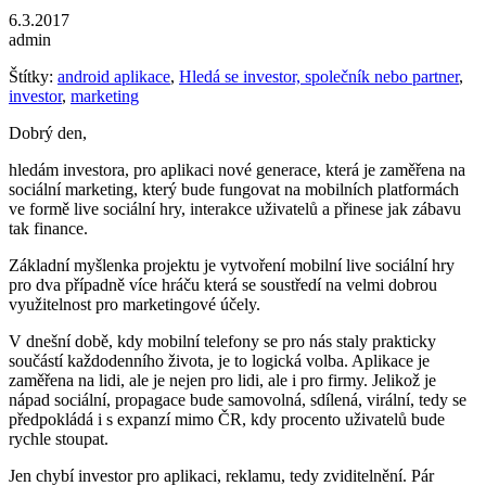
6.3.2017
admin
Štítky:
android aplikace
,
Hledá se investor, společník nebo partner
,
investor
,
marketing
Dobrý den,
hledám investora, pro aplikaci nové generace, která je zaměřena na
sociální marketing, který bude fungovat na mobilních platformách
ve formě live sociální hry, interakce uživatelů a přinese jak zábavu
tak finance.
Základní myšlenka projektu je vytvoření mobilní live sociální hry
pro dva případně více hráču která se soustředí na velmi dobrou
využitelnost pro marketingové účely.
V dnešní době, kdy mobilní telefony se pro nás staly prakticky
součástí každodenního života, je to logická volba. Aplikace je
zaměřena na lidi, ale je nejen pro lidi, ale i pro firmy. Jelikož je
nápad sociální, propagace bude samovolná, sdílená, virální, tedy se
předpokládá i s expanzí mimo ČR, kdy procento uživatelů bude
rychle stoupat.
Jen chybí investor pro aplikaci, reklamu, tedy zviditelnění. Pár