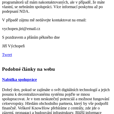
programátorů už mám nakontaktovaných, ale v případě, že máte
vlastní, se nebráním spolupráci. Více informací poskytnu až po
podepsaní NDA.
V případě zájmu mě nedávejte kontaktovat na email:
vychopen.jiri@email.cz
S pozdravem a přáním pěkného dne
Jiří Výchopeň
Tweet
Podobné články na webu
Nabídka spolupráce
Dobrý den, pokud se zajímáte o svět digitálních technologií a jejich
posunu k decentralizovanému systému pojďte se mnou
spolupracovat. Je v tom neskutečný potenciál a možnost fungování
celoevropsky. Hledám obchodního partnera, který by vše podpořil
finančně. Veškeré KnowHow přebíráme z centrály, zde jde o
zázemí, propagaci a budouvání infrastrukury. Bližší informace