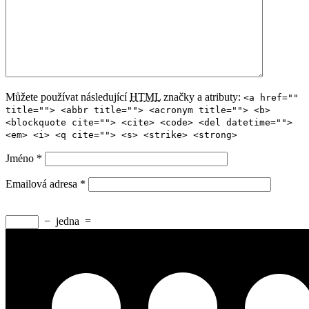
Můžete používat následující
HTML
značky a atributy:
<a href=""
title=""> <abbr title=""> <acronym title=""> <b>
<blockquote cite=""> <cite> <code> <del datetime="">
<em> <i> <q cite=""> <s> <strike> <strong>
Jméno
*
Emailová adresa
*
−
jedna
=