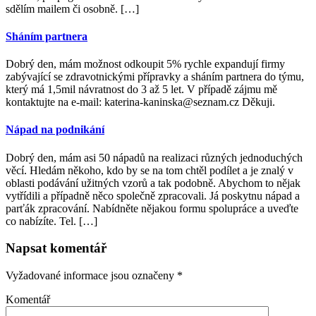
sdělím mailem či osobně. […]
Sháním partnera
Dobrý den, mám možnost odkoupit 5% rychle expandují firmy
zabývající se zdravotnickými přípravky a sháním partnera do týmu,
který má 1,5mil návratnost do 3 až 5 let. V případě zájmu mě
kontaktujte na e-mail: katerina-kaninska@seznam.cz Děkuji.
Nápad na podnikání
Dobrý den, mám asi 50 nápadů na realizaci různých jednoduchých
věcí. Hledám někoho, kdo by se na tom chtěl podílet a je znalý v
oblasti podávání užitných vzorů a tak podobně. Abychom to nějak
vytřídili a případně něco společně zpracovali. Já poskytnu nápad a
parťák zpracování. Nabídněte nějakou formu spolupráce a uveďte
co nabízíte. Tel. […]
Napsat komentář
Vyžadované informace jsou označeny
*
Komentář