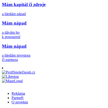
Mám kapitál či zdroje
a hledám nápad
Mám nápad
a dávám ho
k posouzení
Mám nápad
a hledám investora
či partnera
Reklama
Partneři
O projektu