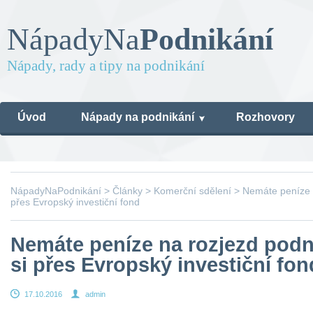
Nápady
Na
Podnikání
Nápady, rady a tipy na podnikání
Úvod
Nápady na podnikání
Rozhovory
NápadyNaPodnikání
>
Články
>
Komerční sdělení
>
Nemáte peníze n
přes Evropský investiční fond
Nemáte peníze na rozjezd podn
si přes Evropský investiční fon
17.10.2016
admin