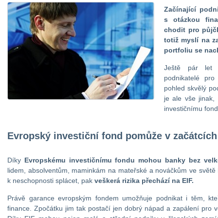
Začínající podn
s otázkou fina
chodit pro půjč
totiž myslí na z
portfoliu se nac
Ještě pár let z
podnikatelé pro
pohled skvělý po
je ale vše jinak
investičnímu fond
Evropský investiční fond pomůže v začátcích
Díky
Evropskému investičnímu fondu mohou banky bez velk
lidem, absolventům, maminkám na mateřské a nováčkům ve světě b
k neschopnosti splácet, pak
veškerá rizika přechází na EIF.
Právě garance evropským fondem umožňuje podnikat i těm, kteř
finance. Zpočátku jim tak postačí jen dobrý nápad a zapálení pro 