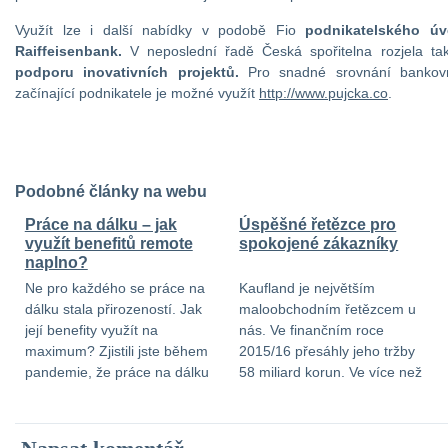
Využít lze i další nabídky v podobě Fio
podnikatelského ú
Raiffeisenbank.
V neposlední řadě Česká spořitelna rozjela t
podporu inovativních projektů.
Pro snadné srovnání bankov
začínající podnikatele je možné využít
http://www.pujcka.co
.
Podobné články na webu
Práce na dálku – jak
Úspěšné řetězce pro
využít benefitů remote
spokojené zákazníky
naplno?
Ne pro každého se práce na
Kaufland je největším
dálku stala přirozeností. Jak
maloobchodním řetězcem u
její benefity využít na
nás. Ve finančním roce
maximum? Zjistili jste během
2015/16 přesáhly jeho tržby
pandemie, že práce na dálku
58 miliard korun. Ve více než
pro vás není, ale váš
120 pobočkách zaměstnává
zaměstnavatel na ní teď pro
přes 12 000 lidí, kteří ročně
změnu trvá? Nebo si naopak
obslouží miliony zákazníků.